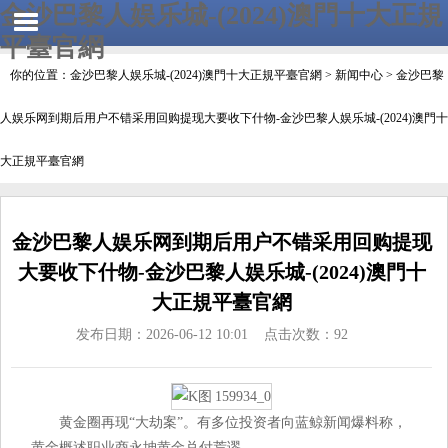
金沙巴黎人娱乐城-(2024)澳門十大正規
平臺官網
你的位置：
金沙巴黎人娱乐城-(2024)澳門十大正規平臺官網
>
新闻中心
> 金沙巴黎
人娱乐网到期后用户不错采用回购提现大要收下什物-金沙巴黎人娱乐城-(2024)澳門十
大正規平臺官網
金沙巴黎人娱乐网到期后用户不错采用回购提现
大要收下什物-金沙巴黎人娱乐城-(2024)澳門十
大正規平臺官網
发布日期：2026-06-12 10:01 点击次数：92
黄金圈再现“大劫案”。有多位投资者向蓝鲸新闻爆料称，
黄金概述职业商永坤黄金兑付荒谬。