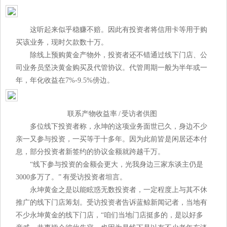
这听起来似乎稳赚不赔。因此有投资者将信用卡等用于购
买该业务，现时欠款数十万。
除线上预购黄金产物外，投资者还不错通过线下门店、公
司业务员坚决黄金购买及代管协议。代管周期一般为半年或一
年，年化收益在7%-9.5%傍边。
联系产物收益率 / 受访者供图
多位线下投资者称，永坤的这项业务面世已久，身边不少
亲一又参与投资，一买等于十多年。因为此前皆是闲居还本付
息，部分投资者新签约的协议金额就跨越千万。
“线下参与投资的金额会更大，光我身边三家东谈主仍是
3000多万了。” 有受访投资者坦言。
永坤黄金之是以能眩惑无数投资者，一定程度上与其不休
推广的线下门店筹划。受访投资者告诉蓝鲸新闻记者，当地有
不少永坤黄金的线下门店，“咱们当地门店挺多的，是以好多