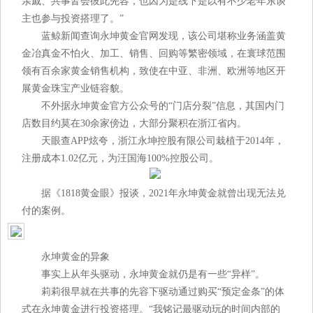
亲戚、共事皆会彼此先容，也因为是线下是以有不少老年东谈
主也参与投资搭理了。”
蓝鲸新闻查询永坤黄金官网发现，该公司堪称业务涵盖黄
金冶真金不怕火、加工、销售、回购等繁密领域，在寰球范围
领有百余家黄金销售机构，致使在中亚、非洲、欧洲等地区开
展黄金珠宝产业链容貌。
不外据永坤黄金官方公众号的“门店分裂”信息，其国内门
店数目约莫在30余家傍边，大部分聚积在浙江省内。
天眼查APP炫夸，浙江永坤控股有限公司栽植于2014年，
注册成本1.02亿元，为汪国海100%控股公司。
据《1818黄金眼》报谈，2021年永坤黄金就曾出现无法兑
付的案例。
永坤黄金的异象
事实上从年头驱动，永坤黄金就仍是有一些“异样”。
莉莉很早就在共事的先容下驱动通过购买“预定金条”的体
式在永坤黄金进行投资搭理。“我铭记最驱动玩的时间内部的