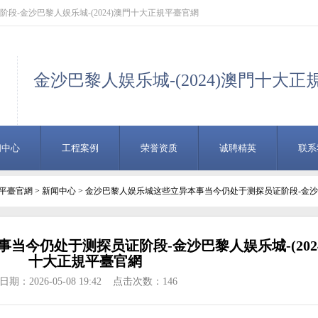
-金沙巴黎人娱乐城-(2024)澳門十大正規平臺官網
金沙巴黎人娱乐城-(2024)澳門十大
闻中心
工程案例
荣誉资质
诚聘精英
联系
規平臺官網
>
新闻中心
> 金沙巴黎人娱乐城这些立异本事当今仍处于测探员证阶段-金沙巴
当今仍处于测探员证阶段-金沙巴黎人娱乐城-(202
十大正規平臺官網
期：2026-05-08 19:42 点击次数：146