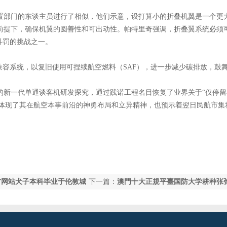
置部门的东谈主员进行了相似，他们示意，设打算小的折叠机翼是一个更
前提下，确保机翼的圆善性和可出动性。帕特里奇强调，折叠翼系统必须
科罚的挑战之一。
兼容系统，以复旧使用可捏续航空燃料（SAF），进一步减少碳排放，鼓
示的新一代单通谈客机研发探究，通过践诺工程名目恢复了业界关于“仅停留
仅体现了其在航空本事前沿的神勇布局和立异精神，也预示着翌日民航市集
官方网站犬子本科毕业于伦敦城
下一篇：
澳門十大正規平臺国防大学耕种张
十大正規平臺官網
次联演-金沙巴黎人娱乐城-(2024)澳門十大
官網