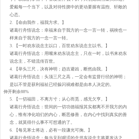
爱戴每一个当下，以及对待性掷中的更动要握有温煦、轩敞的
心态。
2. 【命由我作，福我方求。】
诸葛行舟悟说念：幸福来自于我方的一念一言一转，祸殃也一
样来自于我方的一念一言一转。
3. 【一时劝东说念主以口，百世劝东说念主以书。】
诸葛行舟悟说念：用嘴来劝东说念主，只在一时，以书来劝东
说念主，不错流传百世。
4. 【举头三尺，决有神明；趋吉避凶，断然由我。】
诸葛行舟悟说念：头顶三尺之高，一定会有监督行径的神明；
是以不管是获利福祉已经躲闪祸难都是由本人决定的。
伸开剩余88%
5. 【一切福田，不离方寸；从心而觅，感无欠亨。】
诸葛行舟悟说念：世间的一切功德福报其实都离不开我方的内
心，惟有净化咱们的内心，断恶修善，在内心中找到真实的善
念，就莫得什么事不可想通的了。
6. 【每见寒士将达，必有一段谦光可掬。】
诸葛行舟悟说念：每当见到艰涩的念书东说念主将要发达之