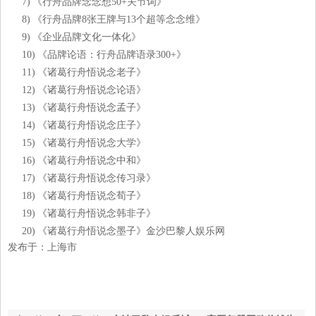
7) 《行舟品牌念念想50+关节词》
8) 《行舟品牌8张王牌与13个超等念念维》
9) 《企业品牌文化一体化》
10) 《品牌论语：行舟品牌语录300+》
11) 《诸葛行舟悟说念老子》
12) 《诸葛行舟悟说念论语》
13) 《诸葛行舟悟说念孟子》
14) 《诸葛行舟悟说念庄子》
15) 《诸葛行舟悟说念大学》
16) 《诸葛行舟悟说念中和》
17) 《诸葛行舟悟说念传习录》
18) 《诸葛行舟悟说念荀子》
19) 《诸葛行舟悟说念韩非子》
20) 《诸葛行舟悟说念墨子》金沙巴黎人娱乐网
发布于：上海市