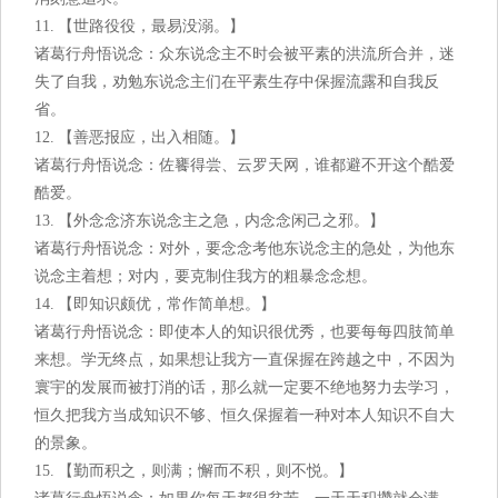
11. 【世路役役，最易没溺。】
诸葛行舟悟说念：众东说念主不时会被平素的洪流所合并，迷
失了自我，劝勉东说念主们在平素生存中保握流露和自我反
省。
12. 【善恶报应，出入相随。】
诸葛行舟悟说念：佐饔得尝、云罗天网，谁都避不开这个酷爱
酷爱。
13. 【外念念济东说念主之急，内念念闲己之邪。】
诸葛行舟悟说念：对外，要念念考他东说念主的急处，为他东
说念主着想；对内，要克制住我方的粗暴念念想。
14. 【即知识颇优，常作简单想。】
诸葛行舟悟说念：即使本人的知识很优秀，也要每每四肢简单
来想。学无终点，如果想让我方一直保握在跨越之中，不因为
寰宇的发展而被打消的话，那么就一定要不绝地努力去学习，
恒久把我方当成知识不够、恒久保握着一种对本人知识不自大
的景象。
15. 【勤而积之，则满；懈而不积，则不悦。】