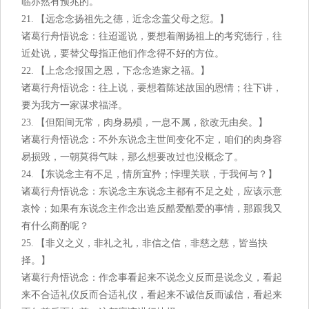
临亦然有预兆的。
21. 【远念念扬祖先之德，近念念盖父母之愆。】
诸葛行舟悟说念：往迢遥说，要想着阐扬祖上的考究德行，往
近处说，要替父母指正他们作念得不好的方位。
22. 【上念念报国之恩，下念念造家之福。】
诸葛行舟悟说念：往上说，要想着陈述故国的恩情；往下讲，
要为我方一家谋求福泽。
23. 【但阳间无常，肉身易殒，一息不属，欲改无由矣。】
诸葛行舟悟说念：不外东说念主世间变化不定，咱们的肉身容
易损毁，一朝莫得气味，那么想要改过也没概念了。
24. 【东说念主有不足，情所宜矜；悖理关联，于我何与？】
诸葛行舟悟说念：东说念主东说念主都有不足之处，应该示意
哀怜；如果有东说念主作念出造反酷爱酷爱的事情，那跟我又
有什么商酌呢？
25. 【非义之义，非礼之礼，非信之信，非慈之慈，皆当抉
择。】
诸葛行舟悟说念：作念事看起来不说念义反而是说念义，看起
来不合适礼仪反而合适礼仪，看起来不诚信反而诚信，看起来