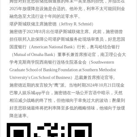
姆曾对好意思联储抵御通胀的终末一英里感到担忧，并指出在
2025年放缓降息设施是合适的。他补充，利率不太可能回到金
融危急至大流行这十年间的近零水平。
堪萨斯城联储主席施密德（Jeffrey R. Schmid）
施密德于2023年8月出任堪萨斯城联储主席。此前，施密德曾
担任联邦入款保障公司堪萨斯城服务处现场审查员，好意思国
国度银行（American National Bank）行长，奥马哈结合银行
（Mutual of Omaha Bank）董事长兼首席推论官，南卫理公会大
学考克斯商学院西南银行连络生院基金会（Southwestern
Graduate School of Banking Foundation at Southern Methodist
University's Cox School of Business）总裁兼首席推论官等。
施密德近期的发言较为“鹰”派。当地时期2024年10月21日现金
巴黎人娱乐城app平台，施密德在一场公开言语中暗示，天然
相沿减少战略的终了性，但他倾向于幸免过大的波动；酌量到
好意思联储最终将把利率降至多低的概略情味，他倾向于放缓
降息速率。