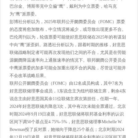
巴尔金、博斯蒂克中立偏“鹰”，戴利为中立票委，哈马克
为“鹰”派票委。
彭博社分析以为，2025年联邦公开阛阓委员会（FOMC）票委
的态度将愈加散布，中立情况将减少，或导致出现更多不合。
巴伦周刊以为，轮值票委可能使好意思联储在2025年的有谋划
中向“鹰”派歪斜。路透社分析以为，跟着时期的推移，好意思
联储战略制定者可能再次发现他们之间的不合，尤其是在劳能
源阛阓降温速率向上通胀速率的情况下。联邦阛阓公开委员会
中鹰派票委的加多可能会加重出现不合的风险，尽管这可能并
不会改革战略后果。
联邦公开阛阓委员会（FOMC）由12名成员构成，其中7名为
好意思联储理事会成员，1东说念主为纽约联储主席，剩余4东
说念主由好意思国其余11位联储主席次第担任，任期一年。
2024年好意思联储共降息3次，其中有2次未能全票通过。北京
时期2024年9月19日凌晨，好意思联储将联邦基金利率的认识
区间下调50个基点至4.75%-5%，好意思联储理事Michelle W.
Bowman投了反对票，她倾向于降息25个基点；北京时期2024
年12月19日凌晨，好意思联储将联邦基金利率的认识区间下调