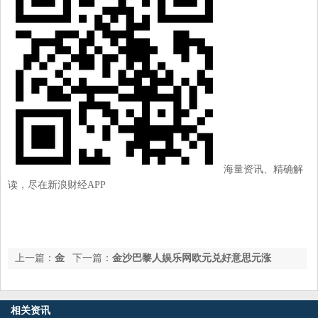
海量资讯、精确解
读，尽在新浪财经APP
上一篇：
金
下一篇：
金沙巴黎人娱乐网欧元兑好意思元涨
沙巴黎人娱乐城2025年1月3日青海西宁仁杰粮油批发市集有限公
0.42%-金沙巴黎人娱乐城-(2024)澳門十大正規平臺
司价钱行情-金沙巴黎人娱乐城-(2024)澳門十大正規平臺官網
官網
相关资讯