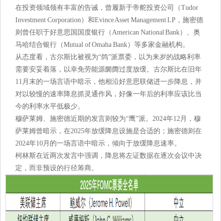
在投资领域领有丰富的告诫，曾履新于帝舵投资公司（Tudor
Investment Corporation）和Evince Asset Management LP，施密德
则曾任职于好意思国国度银行（American National Bank）、奥
马哈结合银行（Mutual of Omaha Bank）等多家金融机构。
从态度看，古尔斯比被视为“鸽”派票委，以为来岁的战略利率
需要安妥着落，以幸免劳能源阛阓过度放缓。古尔斯比在旧年
11月末的一场言语中暗示，他相沿好意思联储进一步降息，并
对以较慢的速率降息抓灵通作风，好像一年后的利率应该比当
今的利率水平低极少。
穆萨莱姆、施密德近期的发言则较为“鹰”派。2024年12月，穆
萨莱姆曾暗示，在2025年放缓降息设施是合适的；施密德则在
2024年10月的一场言语中暗示，倾向于放缓降息速率。
柯林斯在近两次发言中强调，降息将左证数据在逐次会议中决
定，而非预设的行径筹商。