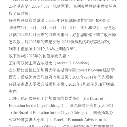
25个基点至4.25%-4.5%，轮值票委、克利夫兰联储主席哈马克
投了反对票。
好意思联储官网露出，2025年好意思联储共将举行8次会议，
划分在1月、3月、5月、6月、7月、9月、10月和12月。好意思
联储2024年12月公布的点阵图露出，好意思联储下调了改日降
息次数，对2025年的降息次数由9月份预测的4次缩减为2次，
利率中值预测由9月的3.4%上调至3.9%。
以下为4名2025年的轮值票委先容：
芝加哥联储主席古尔斯比（Austan D. Goolsbee）
古尔斯比曾担任芝加哥大学布斯商学院Robert P. Gwinn 经济学
西宾，后成为奥巴马政府内阁成员，2009年-2011年间先后担
任经济参谋人委员会成员和主席，2023年1月就任芝加哥联储
主席。
此外，他还曾任职于芝加哥市培育委员会（the Board of
Education for the City of Chicago）、纽约联储经济参谋人小组
（the Board of Education for the City of Chicago）、国会预算办
公室经济参谋人小组（the Panel of Economic Advisers to the
Congressional Budget Office）、好意思国东说念主口普查筹商