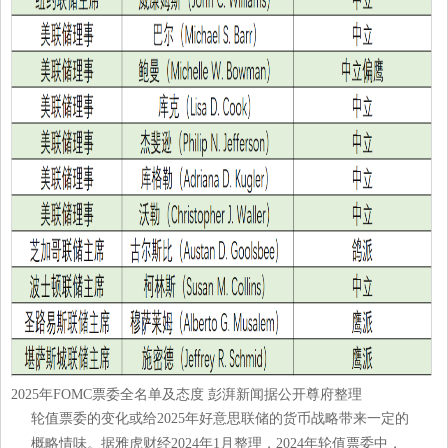
2025年FOMC票委全名单及态度 彭湃新闻据公开尊府整理
轮值票委的变化或给2025年好意思联储的货币战略带来一定的
概略情味。据雅虎财经2024年1月整理，2024年轮值票委中，