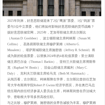
2025年到来，好意思联储迎来了2位“鹰派”票委、1位“鸽派”票
委与1位中立票委，他们将如何影响好意思联储的货币战略？
据好意思联储官网，2025年，芝加哥联储主席古尔斯比
（Austan D. Goolsbee）、波士顿联储主席柯林斯（Susan M.
Collins）、圣路易斯联储主席穆萨莱姆（Alberto G.
Musalem）、堪萨斯城联储主席施密德（Jeffrey R. Schmid）将
成为新的轮值票委，以替换2024年的4名轮值票委：里士满联
储主席巴尔金（Thomas I. Barkin）、亚特兰大联储主席博斯蒂
克（Raphael W. Bostic）、旧金山联储主席戴利（Mary C.
Daly）、克利夫兰联储主席哈马克（Beth M. Hammack）。
从阅历看，古尔斯比、柯林斯降生学界，古尔斯比曾担任芝加
哥大学布斯商学院Robert P. Gwinn 经济学西宾，并在奥巴马总
统任期内担任经济参谋人委员会主席，柯林斯则曾在乔治城大
学、密歇根大学等多所高校任职。
与之比较，穆萨莱姆、施密德的业界告诫较为丰富。穆萨莱姆